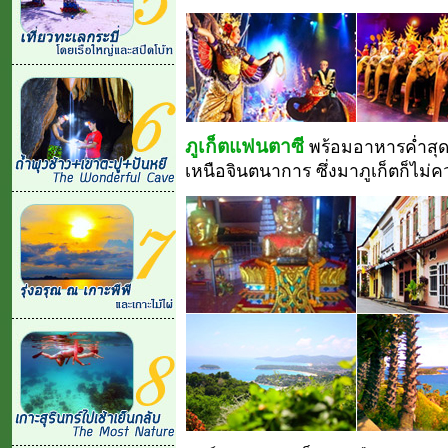
ภูเก็ตแฟนตาซี
พร้อมอาหารค่ำสุดพ
เหนือจินตนาการ ซึ่งมาภูเก็ตก็ไม