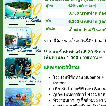
ผู้ใหญ่
6,900 บาท/ท่าน ห้องคู่
8,700 บาท/ท่าน ห้องเ
เด็ก
6,200 บาท/ท่าน (เด็ก
เด็กเล็ก
เด็กต่ำกว่า 4 ปี นอนก
ราคานี้ต้องจองตั้งแต่วันนี้ถึงก่อน 1
** หากเข้าพักช่วงวันที่ 20 ธัน
เพิ่มท่านละ 1,000 บาท/ท่าน **
แพ็คเกจทัวร์นี้รวม
โรงแรมที่พักห้อง Superior +
Patong
เที่ยวทัวร์เกาะพีพี แบบ Spee
ภูเก็ตแฟนตาซีทัวร์ พร้อมอาห
ทัวร์รอบเกาะภูเก็ตด้วยรถ Pri
รถพร้อมคนขับบริการ รับส่งทุกท