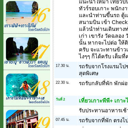
แนะนำให้มา เที่ยวบิน
ทัวร์รอบเกาะ พนักงาน
และนำท่านขึ้นรถ ตู้
สนามบิน เข้า Check I
แล้วนำท่านเดินทางท่อ
เก่า เขารัง วัดฉลอ
นั้น หากจะไปต่อ ให้
ครับ จะแวะทานข้าวเย
ไงๆๆ ก็ได้ครับ เต็มที่ค
17.30 น.
รถรับจากโรงแรมไปช
สุดพิเศษ
22.30 น.
รถรับกลับที่พัก พักผ
วันที่ 2
เที่ยวเกาะพีพี+ เกาะไ
รับประทานอาหารเช้า
07.45 น.
รถรับจากที่พัก ตรงไป