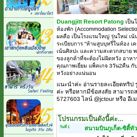
Duangjitt Resort Patong
เป็นโ
ห้องพัก (Accommodation Selecti
ผลคือ เป็นโรงแรมใหญ่ รุ่นใหม่ เน
ระเบียบการ "ห้ามสูบบุหรี่ในห้อง 
เน้นศิลปะ และความสะดวกสบาย พร
ของลูกค้าที่จะต้องไม่ผิดหวัง อาห
คุณภาพเยี่ยม แพ็คเกจ 3วัน2คืน กับ
หวังอย่างแน่นอน
แนะนำค่ะ อ่านรายละเอียดทริป 
ค่ะ หรือหากมีข้อสงสัย สามารถสอ
5727603 ไลน์ @jctour หรือ อีเ
โปรแกรมเป็นดังนี้ค่ะ...
วันที่ 1
สนามบินภูเก็ต-ซิตี้ท