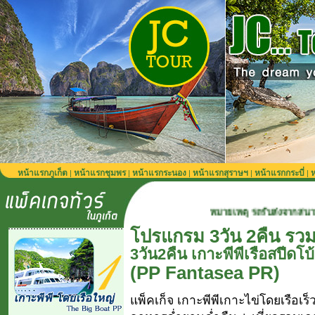
หน้าแรกภูเก็ต
หน้าแรกชุมพร
หน้าแรกระนอง
หน้าแรกสุราษฯ
หน้าแรกกระบี่
ห
|
|
|
|
|
หมายเหตุ รถรับส่งจากสนามบินภูเก็ต 900 บาท/
โปรแกรม 3วัน 2คืน รวม
3วัน2คืน เกาะพีพีเรือสปีดโ
(PP Fantasea PR)
แพ็คเก็จ เกาะพีพีเกาะไข่โดยเรือเ