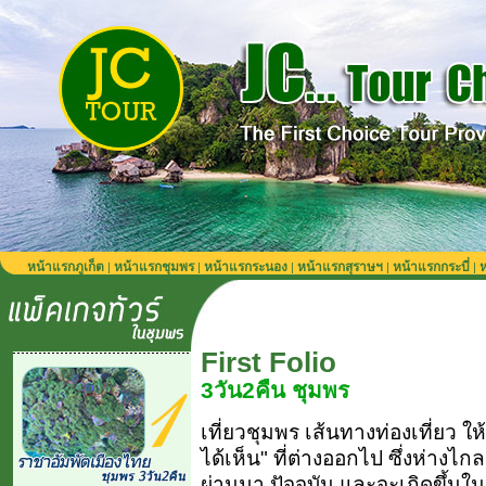
หน้าแรกภูเก็ต
หน้าแรกชุมพร
หน้าแรกระนอง
หน้าแรกสุราษฯ
หน้าแรกกระบี่
ห
|
|
|
|
|
First Folio
3วัน2คืน ชุมพร
เที่ยวชุมพร เส้นทางท่องเที่ยว ให
ได้เห็น" ที่ต่างออกไป ซึ่งห่างไก
ผ่านมา ปัจจุบัน และจะเกิดขึ้นใ