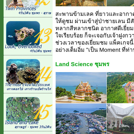
สะพานข้ามเลค ที่ยาวและอากาศด
ให้ดูชม ผ่านเข้าสู่ป่าชายเลน มี
หลากสีหลากชนิด อากาศดีเยี่ยม
ใจเรียบร้อย ก็จะเจอกับเจ้าฝูงกวาง
ช่วงเวลาของเยี่ยมชม แพ็คเกจนี้
อย่างเต็มอิ่ม "เป็น Moment ที่
Land Science ชุมพร