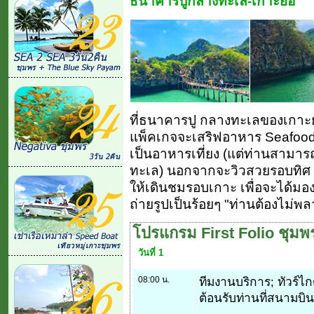
ธนาคารปูกลางทะเล-เกาะยอ
ที่ธนาคารปู กลางทะเลของเกาะยอ
แพ็คเกจจะเสริฟอาหาร Seafood เ
เป็นอาหารเที่ยง (แต่ท่านสามาร
ทะเล) นอกจากจะวิวสวยรอบทิศ 
ให้เดินชมรอบเกาะ เพื่อจะได้มอง
ถ่ายรูปเป็นร้อยๆ "ท่านต้องไม่พ
โปรแกรม First Folio ชุมพ
วันที่ 1
08:00 น.
ทีมงานบริการ; ทัวร์ไก
ต้อนรับท่านที่สนามบิ