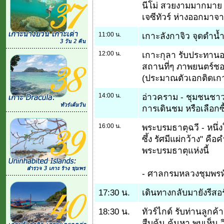
นีโม่ สวยงามมากมาย ห
เจซีทัวร์ ห่างออกมาจ
11:00 น.
เกาะลังกาจิว จุดดำน้ำต
12:00 น.
เกาะกุลา รับประทานอา
สถานที่ๆ ภาพยนตร์ชอ
(ประมาณตัวเอกติดเกา
14:00 น.
อ่าวคราม - ชุมชนชาวปร
การเดินชม หรือเลือก
16:00 น.
พระบรมธาตุฉวี - หนึ่
ซึ้ง รัศมีแผ่กว้าง" คื
พระบรมธาตุแห่งนี้
- ศาลกรมหลวงชุมพรหัว
17:30 น.
เดินทางกลับมายังรีสอร์
18:30 น.
ทัวร์ไกด์ รับท่านลูกค
สืบค้น ค้นหา พบเห็น ว