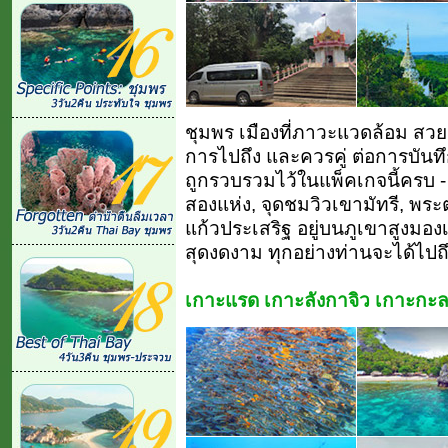
ชุมพร เมืองที่ภาวะแวดล้อม สวยง
การไปถึง และควรคู่ ต่อการบันทึ
ถูกรวบรวมไว้ในแพ็คเกจนี้ครบ -
สองแห่ง, จุดชมวิวเขามัทรี, พ
แก้วประเสริฐ อยู่บนภูเขาสูงมอ
สุดงดงาม ทุกอย่างท่านจะได้ไปถึ
เกาะแรด เกาะลังกาจิว เกาะกะล