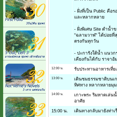
- ฝั่งที่เป็น Public 
และหลากหลาย
- ฝั่งพิเศษ Site ดำน้ำข
"ฉลามวาฬ" ได้บ่อยที
ตรงกันทุกวัน
- ปะการังใต้น้ำ แน
เคียงกันได้กับ ราจาอั
12:00 น.
รับประทานอาหารเที่ย
13:00 น.
เดินชมธรรมชาติบนเก
ทิศทาง หลากหลายมุม
14:00 น.
เกาะพระ ริมหาดเล่นน้
อาศัย
15:00 น.
เดินทางกลับมายังท่าเรื