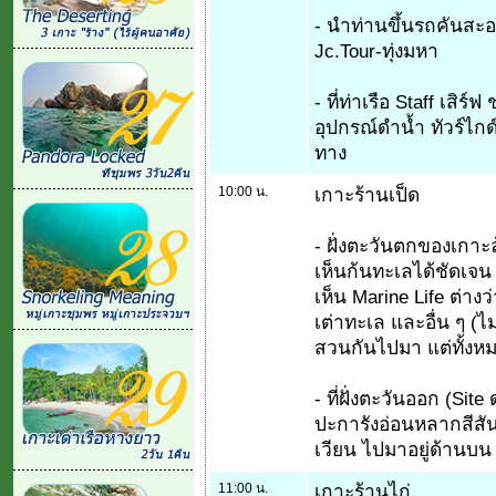
- นำท่านขึ้นรถคันสะอา
Jc.Tour-ทุ่งมหา
- ที่ท่าเรือ Staff เส
อุปกรณ์ดำน้ำ ทัวร์ไกด
ทาง
10:00 น.
เกาะร้านเป็ด
- ฝั่งตะวันตกของเกาะ
เห็นก้นทะเลได้ชัดเจน 
เห็น Marine Life ต่า
เต่าทะเล และอื่น ๆ (ไม
สวนกันไปมา แต่ทั้งหม
- ที่ฝั่งตะวันออก (Site
ปะการังอ่อนหลากสีสั
เวียน ไปมาอยู่ด้านบ
11:00 น.
เกาะร้านไก่.