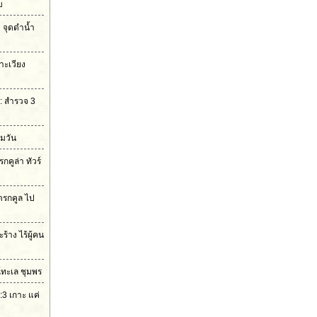
บ
ง จุดดำน้ำ
าะเวียง
: สำรวจ 3
็มวัน
กคูล่า ทัวร์
ดรกคูล ไป
้าง ไร้ผู้คน
์ทะเล ชุมพร
:3 เกาะ แค่