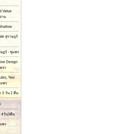
t Value
ง่าม
Shallow
ate สุราษฎร์
ษฏร์ - ชุมพร
tive Design
าตรา
utes, Two
ชุมพร
 3 วัน 2 คืน
น
 4วัน3คืน
ุมพร