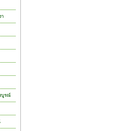
งา
รบูรณ์
ี