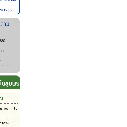
:
603
our
:
053153
ับ
่เกาะง่าม ไป
ก เกาะ