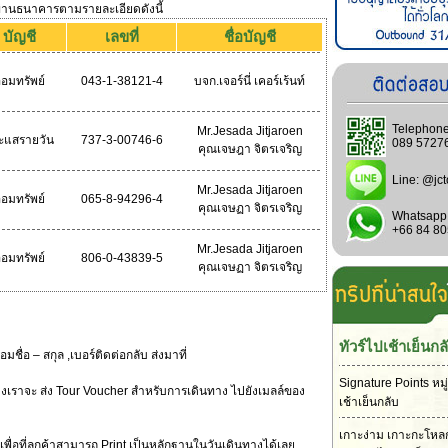
 ผ่านธนาคารตามรายละเอียดดังนี้
บัญชี
เลขที่
ชื่อบัญชี
อมทรัพย์
043-1-38121-4
บจก.เจอร์นี่ เคอร์เร้นท์
Telephone
Mr.Jesada Jitjaroen
ะแสรายวัน
737-3-00746-6
089 5727
คุณเจษฎา จิตรเจริญ
Line:
@jct
Mr.Jesada Jitjaroen
อมทรัพย์
065-8-94296-4
คุณเจษฏา จิตรเจริญ
Whatsapp
+66 84 8
Mr.Jesada Jitjaroen
อมทรัพย์
806-0-43839-5
คุณเจษฏา จิตรเจริญ
ทัวร์ไปเช้าเย็นกล
มชื่อ – สกุล ,เบอร์ติดต่อกลับ ส่งมาที่
Signature Points หมู
 ทางเราจะ ส่ง Tour Voucher สำหรับการเดินทาง ไปยังเมลล์ของ
เช้าเย็นกลับ
เกาะง่าม เกาะกะโหล
พื่อที่ลูกค้าสามารถ Print เป็นหลักฐานในวันเดินทางได้เลย