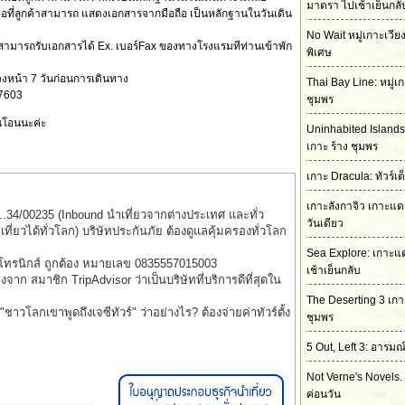
มาตรา ไปเช้าเย็นกลั
ื่อที่ลูกค้าสามารถ แสดงเอกสารจากมือถือ เป็นหลักฐานในวันเดิน
No Wait หมู่เกาะเวีย
นสามารถรับเอกสารได้ Ex. เบอร์Fax ของทางโรงแรมทีท่านเข้าพัก
พิเศษ
วงหน้า 7 วันก่อนการเดินทาง
Thai Bay Line: หมู่เก
27603
ชุมพร
อนโอนนะค่ะ
Uninhabited Islands
เกาะ ร้าง ชุมพร
เกาะ Dracula: ทัวร์เต
เกาะลังกาจิว เกาะแดร
..34/00235 (Inbound นำเที่ยวจากต่างประเทศ และทั่ว
วันเดียว
่ยวได้ทั่วโลก) บริษัทประกันภัย ต้องดูแลคุ้มครองทั่วโลก
Sea Explore: เกาะแ
็กโทรนิกส์ ถูกต้อง หมายเลข 0835557015003
เช้าเย็นกลับ
รองจาก สมาชิก TripAdvisor ว่าเป็นบริษัทที่บริการดีที่สุดใน
The Deserting 3 เกาะร
าวโลกเขาพูดถึงเจซีทัวร์" ว่าอย่างไร? ต้องจ่ายค่าทัวร์ตั้ง
ชุมพร
5 Out, Left 3: อารมณ
Not Verne's Novels. 
ค่อนวัน