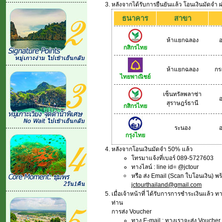
หลังจากได้รับการยืนยันแล้ว โอนเงินมัดจำ
ธนาคาร
สาขา
ห้าแยกฉลอง
อ
กสิกรไทย
ห้าแยกฉลอง
กร
ไทยพาณิชย์
เซ็นทรัลพลาซ่า
อ
สุราษฎร์ธานี
กสิกรไทย
ระนอง
อ
กรุงไทย
หลังจากโอนเงินมัดจำ 50% แล้ว
โทรมาแจ้งที่เบอร์ 089-5727603
ทางไลน์ : line id= @jctour
หรือ ส่ง Email (Scan ใบโอนเงิน) พร้อ
jctourthailand@gmail.com
เมื่อเจ้าหน้าที่ ได้รับการการชำระเงินแล้ว
ท่าน
การส่ง Voucher
ทาง E-mail : ทางเราจะส่ง Voucher เ