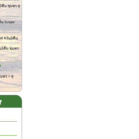
คืน ชุมพร สุ
คืน ระนอง
and 4วัน3คืน
ัน3คืน ชุมพร
น
มพร + สุ