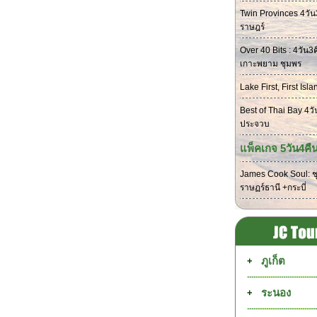
Twin Provinces 4วัน3
ราษฎร์
Over 40 Bits : 4วัน3
เกาะพยาม ชุมพร
Lake First, First Isl
Best of Thai Bay 4ว
ประจวบ
แพ็คเกจ 5วัน4คื
James Cook Soul: ชุ
ราษฏร์ธานี +กระบี่
ภูเก็ต
+
ระนอง
+