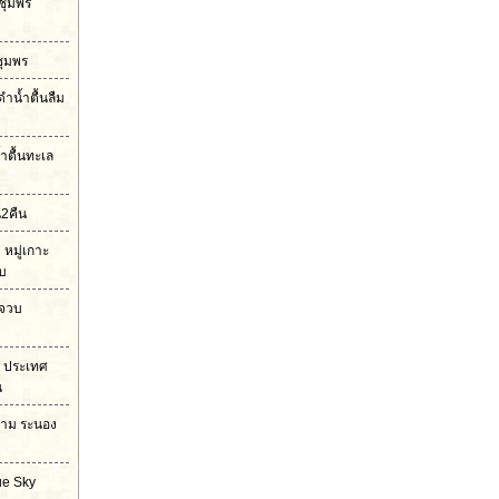
่ชุมพร
ชุมพร
ดำน้ำตื้นลืม
้ำตื้นทะเล
น2คืน
หมู่เกาะ
วบ
ะจวบ
2 ประเทศ
น
ยาม ระนอง
ue Sky