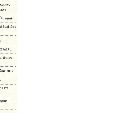
ลังกาจิว
าตรา
้ทัวร์ชุมพร
 Boat เที่ยว
น
2วัน1คืน
: พักผ่อน
าเรือหางยาว
น
 First
 ชุมพร