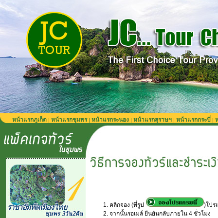
หน้าแรกภูเก็ต
หน้าแรกชุมพร
หน้าแรกระนอง
หน้าแรกสุราษฯ
หน้าแรกกระบี่
ห
|
|
|
|
|
คลิกจอง (ที่รูป
)โปร
จากนั้นรอเมล์ ยืนยันกลับภายใน 4 ชั่วโมง