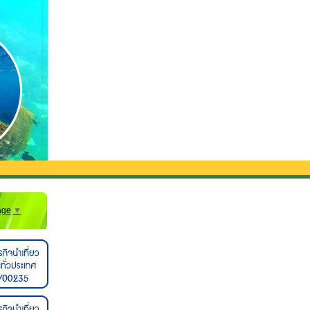
age
▼