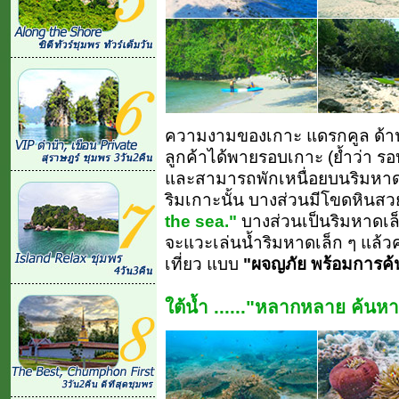
ความงามของเกาะ แดรกคูล ด้านบน
ลูกค้าได้พายรอบเกาะ (ย้ำว่า ร
และสามารถพักเหนื่อยบนริมหาดเ
ริมเกาะนั้น บางส่วนมีโขดหินสว
the sea."
บางส่วนเป็นริมหาดเล็
จะแวะเล่นน้ำริมหาดเล็ก ๆ แล้วค
เที่ยว แบบ
"ผจญภัย พร้อมการค
ใต้น้ำ ......"หลากหลาย ค้นหา