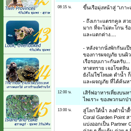
08:15 น.
ขึ้นเรือมุ่งหน้าสู่ "เก
- ถึงเกาะแดรกคูล สวย
มาก ที่จะไม่ตะโกน ร้
และแตกต่าง....
- หลังจากนั่งพักกันแป๊
ของการผจญภัย บนผิวน
เรือรอบเกาะกันครับ.
หาดทราย เจอโขดหิน เ
ยังไม่ใช่โหมด ดำน้ำ 
และผจญภัย ที่ได้ค้นหา
12:00 น.
เสิร์ฟอาหารเที่ยงบนหา
ไพเราะ ของพวกนกป่
13:00 น.
สู่โลกใต้น้ำ ลงดำน้ำตื
Coral Garden Point ส
แบ่งออกเป็น Partner G
ค่อย ๆ ตื่นเต้น ค่อย ๆ