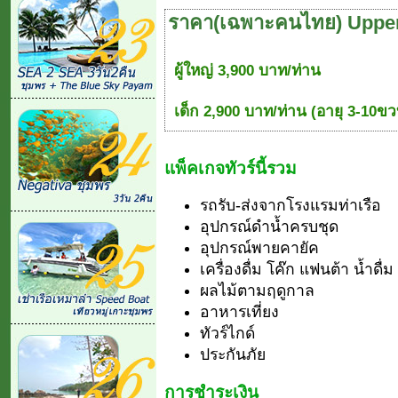
ราคา(เฉพาะคนไทย) Upper
ผู้ใหญ่ 3,900 บาท/ท่าน
เด็ก 2,900 บาท/ท่าน (อายุ 3-10ขว
แพ็คเกจทัวร์นี้รวม
รถรับ-ส่งจากโรงแรมท่าเรือ
อุปกรณ์ดำน้ำครบชุด
อุปกรณ์พายคายัค
เครื่องดื่ม โค๊ก แฟนต้า น้ำดื่ม
ผลไม้ตามฤดูกาล
อาหารเที่ยง
ทัวร์ไกด์
ประกันภัย
การชำระเงิน