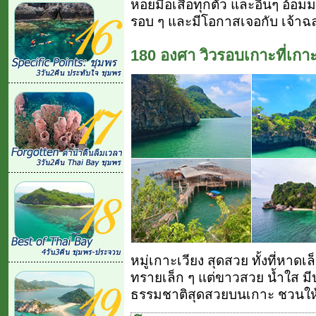
หอยมือเสือทุกตัว และอื่นๆ อ้อม
รอบ ๆ และมีโอกาสเจอกับ เจ้าฉ
180 องศา วิวรอบเกาะที่เกา
หมู่เกาะเวียง สุดสวย ทั้งที่หาดเล
ทรายเล็ก ๆ แต่ขาวสวย น้ำใส ม
ธรรมชาติสุดสวยบนเกาะ ชวนใ