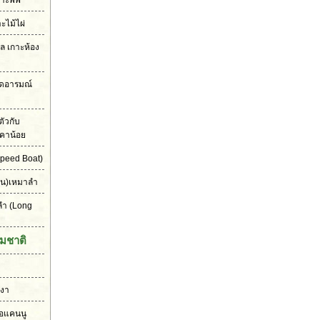
าะพีพี
าะไม้ไผ่
เล เกาะห้อง
ุดอารมณ์
ัวกับ
คาน้อย
peed Boat)
ัน)เหมาลำ
ลำ
(Long
มชาติ
งงา
ือแคนนู