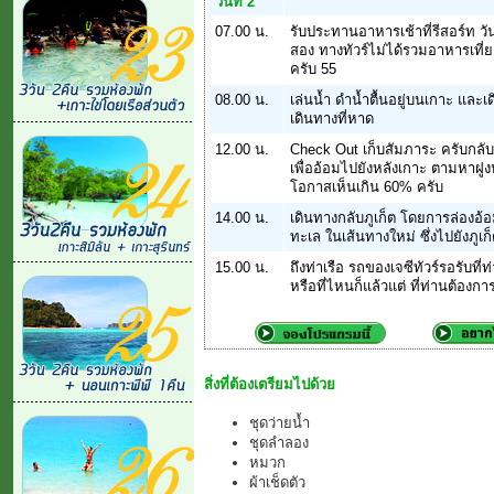
วันที่ 2
07.00 น.
รับประทานอาหารเช้าที่รีสอร์ท วั
สอง ทางทัวร์ไม่ได้รวมอาหารเที่
ครับ 55
08.00 น.
เล่นน้ำ ดำน้ำตื้นอยู่บนเกาะ และเ
เดินทางที่หาด
12.00 น.
Check Out เก็บสัมภาระ ครับกลับ
เพื่ออ้อมไปยังหลังเกาะ ตามหาฝูง
โอกาสเห็นเกิน 60% ครับ
14.00 น.
เดินทางกลับภูเก็ต โดยการล่องอ้อ
ทะเล ในเส้นทางใหม่ ซึ่งไปยังภูเก
15.00 น.
ถึงท่าเรือ รถของเจซีทัวร์รอรับที
หรือที่ไหนก็แล้วแต่ ที่ท่านต้องการ
สิ่งที่ต้องเตรียมไปด้วย
ชุดว่ายน้ำ
ชุดลำลอง
หมวก
ผ้าเช็ดตัว