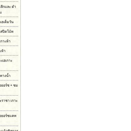
ำลึกและ ดำ
ัน
เฮเต็มวัน
อสปีดโบ้ท
เกาะห้า
ะห้า
กาะเฮเกาะ
มทางน้ำ
รือยอร์ช + ชม
กาะราชา เกาะ
ือยอร์ชแคท