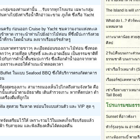
เช่าเรือเหมาลำจากเก
ะกลุ่มของท่านเท่านั้น ...รับจากทุกโรงแรม เฉพาะกลุ่ม
The Island is will เก
ดินทางไปยังท่าเรือน้ำลึกอ่าวมะขาม ภูเก็ต ซึ่งเรือ Yacht
What do I...? ทัวร์ทะ
แหลมหาด
่านครับ ก่อนออก Cruise by Yacht ชมความงามแห่งทะเล
ข้าหาด เราจะนำท่านไปยังอ่าวไม้ท่อน ที่ซึ่งมีปะการังสวย
เกาะนาคาน้อย สวยส
น้ำที่กระโดดน้ำเล่น ลงจากเรือยอร์ชลำหรู
ศิลป
านบนหาดทรายขาวๆ ละเอียดอ่อนของเกาะไม้ท่อน ซึ่งทอด
2วัน1คืนบนเกาะส่วนต
าๆ สวยที่สุด บริสุทธิ์ และสะอาดเอี่ยม เป็นธรรมชาติที่
ปกับการดำน้ำตื้นชมปะการัง ซึ่งเลือกดำน้ำออกจากหาด
ธรรมชาติ บนเกาะนา
กด์ของเราจะคอยให้คำแนะนำตลอดเวลา
เช่าเรือเร็วเหมาลำ
(S
Buffet ในแบบ Seafood BBQ ซึ่งให้บริการตรงภัตตาคาร
่อน
เรือยอร์ช(แคททามาร
าที่สูงสุดของเกาะ สามารถมองเห็นไปไกลถึงสามจังหวัด คือ
เช่าเรือหางยาวเหมา
ากนั้นเล่นน้ำตามอัธยาศัย เดินสำรวจเกาะ หากที่ตกปลา ดำ
Tail Boat)
มเครื่องดื่มที่ถูกใจ
โปรแกรมชมธรร
Villa สุดสวย ริมหาด หย่อนใจแบบส่วนตัว และ VIP สุด ๆ
Sunset ที่อ่าวพังงา
์ทจัดเตรียมไว้ให้ เพราะรวมไว้ในแพคเก็จเรียบร้อยแล้ว
้า รับสายลม และฟังเสียงคลื่นได้ตลอดคืน
ทัวร์รุ่งอรุณ ณ อ่าวพั
เกาะห้องกระบี่ พายเร