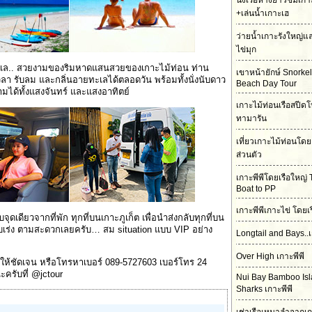
นั่งเรือหางยาวชมเกา
+เล่นน้ำเกาะเฮ
ว่ายน้ำเกาะรังใหญ่
ไข่มุก
ทะเล.. สวยงามของริมหาดแสนสวยของเกาะไม้ท่อน ท่าน
เขาหน้ายักษ์ Snorke
วลา รับลม และกลิ่นอายทะเลได้ตลอดวัน พร้อมทั้งนั่งนับดาว
Beach Day Tour
ได้ทั้งแสงจันทร์ และแสงอาทิตย์
เกาะไม้ท่อนเรือสปีดโ
ทามารัน
เที่ยวเกาะไม้ท่อนโดย
ส่วนตัว
เกาะพีพีโดยเรือใหญ่ 
Boat to PP
เกาะพีพีเกาะไข่ โดยเ
ุดเดียวจากที่พัก ทุกที่บนเกาะภูเก็ต เพื่อนำส่งกลับทุกที่บน
งรีบเร่ง ตามสะดวกเลยครับ… สม situation แบบ VIP อย่าง
Longtail and Bays..เ
Over High เกาะพีพี
มให้ชัดเจน หรือโทรหาเบอร์ 089-5727603 เบอร์โทร 24
ะครับที่ @jctour
Nui Bay Bamboo Is
Sharks เกาะพีพี