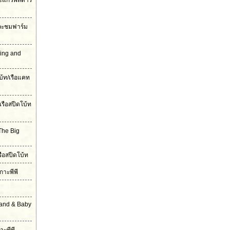
ะแก้วพิสดาร
และชมฟาร์ม
ling and
บ้ท/เรือแคท
เรือสปีดโบ้ท
The Big
รือสปีดโบ้ท
กาะพีพี
land & Baby