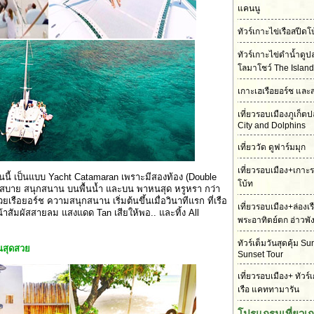
แคนนู
ทัวร์เกาะไข่เรือสปี
ทัวร์เกาะไข่ดำน้ำดู
โลมาโชว์ The Island
เกาะเฮเรือยอร์ช และ
เที่ยวรอบเมืองภูเก็
City and Dolphins
เที่ยววัด ดูฟาร์มมุก
เที่ยวรอบเมือง+เกาะ
่อนนี้ เป็นแบบ Yacht Catamaran เพราะมีสองท้อง (Double
โบ้ท
นั่งสบาย สนุกสนาน บนพื้นน้ำ และบน พาหนสุด หรูหรา กว่า
วยเรือยอร์ช ความสนุกสนาน เริ่มต้นขึ้นเมื่อวินาทีแรก ที่เรือ
เที่ยวรอบเมือง+ล่องเ
บหน้าสัมผัสสายลม แสงแดด Tan เสียให้พอ.. และทิ้ง All
พระอาทิตย์ตก อ่าวพั
ทัวร์เต็มวันสุดคุ้ม S
นสุดสวย
Sunset Tour
เที่ยวรอบเมือง+ ทัวร์
เรือ แคททามารัน
โปรแกรมเที่ยวเ