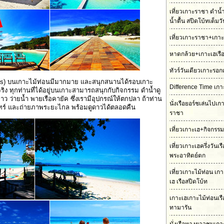
เที่ยวเกาะราชา ดำน้
น้ำตื้น สปีดโบ้ทเต็มว
เที่ยวเกาะราชา+เกาะ
หาดกล้วย+เกาะเฮเรื
ทัวร์วันเดียวเกาะรอก
ities) บนเกาะไม้ท่อนมีมากมาย และสนุกสนานได้รอบเกาะ
Difference Time เกา
้จริง ทุกท่านที่ได้อยู่บนเกาะสามารถสนุกกับกิจกรรม ดำน้ำดู
ว ว่ายน้ำ พายเรือคายัค ซึ่งเรามีอุปกรณ์ให้ตกปลา ถ้าท่าน
นั่งเรือยอร์ชเล่นไปเ
ันทร์ และถ่ายภาพระยะไกล พร้อมดูดาวได้ตลอดคืน
ราชา
เที่ยวเกาะเฮ+กิจกรร
เที่ยวเกาะเฮครึ่งวันเ
พระอาทิตย์ตก
เที่ยวเกาะไม้ท่อน เ
เฮ เรือสปีดโบ้ท
เกาะเฮเกาะไม้ท่อนเร
ทามารัน