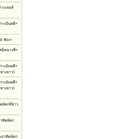
เกาะเจมส์
กาะปันหยี+
: พังงา
สม็ดนางชี+
กาะปันหยี+
ือหางยาว)
กาะปันหยี+
ือหางยาว)
ย์ตกที่อ่าว
าทิตย์ตก
ะอาทิตย์ตก