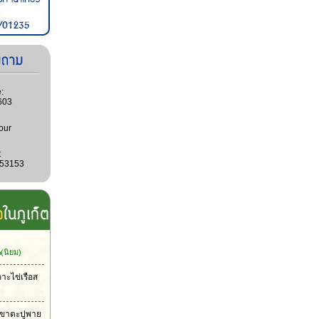
:
603
our
:
053153
น
(นิยม)
กาะไข่เรือส
าเขาตะปูพาย