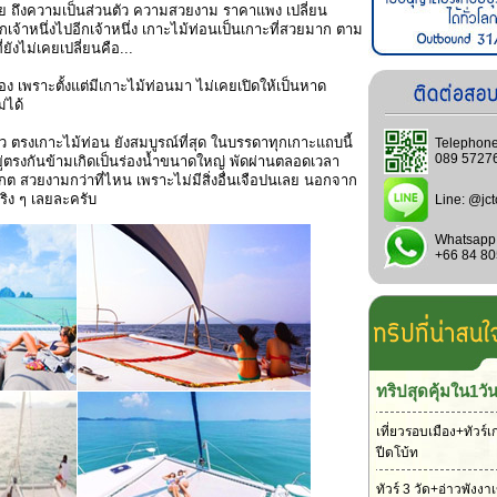
กมาย ถึงความเป็นส่วนตัว ความสวยงาม ราคาแพง เปลี่ยน
เจ้าหนึ่งไปอีกเจ้าหนึ่ง เกาะไม้ท่อนเป็นเกาะที่สวยมาก ตาม
ยังไม่เคยเปลี่ยนคือ...
ง เพราะตั้งแต่มีเกาะไม้ท่อนมา ไม่เคยเปิดให้เป็นหาด
่ได้
ตรงเกาะไม้ท่อน ยังสมบูรณ์ที่สุด ในบรรดาทุกเกาะแถบนี้
Telephone
089 5727
ู่ตรงกันข้ามเกิดเป็นร่องน้ำขนาดใหญ่ พัดผ่านตลอดเวลา
ต สวยงามกว่าที่ไหน เพราะไม่มีสิ่งอื่นเจือปนเลย นอกจาก
ริง ๆ เลยละครับ
Line:
@jct
Whatsapp
+66 84 8
ทริปสุดคุ้มใน1วั
เที่ยวรอบเมือง+ทัวร์เ
ปีดโบ้ท
ทัวร์ 3 วัด+อ่าวพังง