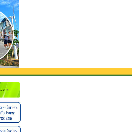
ับส่งจากสนามบิน**
age
▼