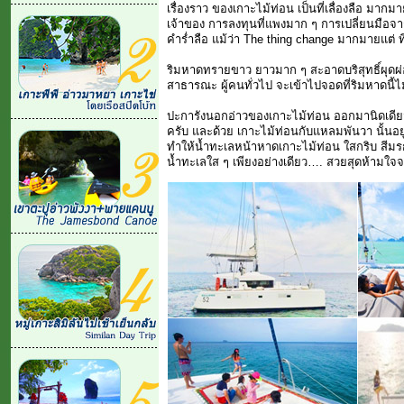
เรื่องราว ของเกาะไม้ท่อน เป็นที่เลื่องลือ มา
เจ้าของ การลงทุนที่แพงมาก ๆ การเปลี่ยนมือจาก
คำร่ำลือ แม้ว่า The thing change มากมายแต่ ที่
ริมหาดทรายขาว ยาวมาก ๆ สะอาดบริสุทธิ์ผุดผ่อ
สาธารณะ ผู้คนทั่วไป จะเข้าไปจอดที่ริมหาดนี้ไม
ปะการังนอกอ่าวของเกาะไม้ท่อน ออกมานิดเดียว 
ครับ และด้วย เกาะไม้ท่อนกับแหลมพันวา นั้นอย
ทำให้น้ำทะเลหน้าหาดเกาะไม้ท่อน ใสกริบ สีมรก
น้ำทะเลใส ๆ เพียงอย่างเดียว…. สวยสุดห้ามใจจ