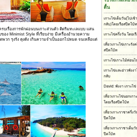
ตื้น
เกาะไข่เต็มวัน(ไปเช้า
กลับ)โดยเรือสปีดโบ้ท
ครบเรื่องการพักผ่อนบนเกาะส่วนตัว ติดริมทะเลแบบ แสน
อง Minimist Style ที่เรียบง่าย มีเครื่องอำนวยความ
เกาะไข่ครึ่งวัน โดยเร
ัดพวก รุงรัง ตุงตัง เกินความจำเป็นออกไปหมด จนเหลือแต่
เที่ยวเกาะไข่เกาะรังคร
สปีดโบ้ท
เกาะไข่เกาะไม้ท่อนไป
เกาะไข่และอ่าวพังงา
กลับ
David: พังงา เกาะไข่
เที่ยวเกาะไข่นอกเกา
โดยเรือสปีดโบ้ท
เที่ยวเกาะราชาครึ่งว
ปีดโบ้ท
เที่ยวเกาะราชาเต็มวั
ปีดโบ้ท