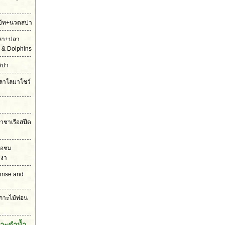
ดโบ้ท+นวดสปา
ปลา+ปลา
 & Dolphins
สปา
ตปลาโลมาโชว์
ราชาเรือสปีด
รือชม
งงา
unrise and
เกาะไม้ท่อน
กาะดำน้ำ