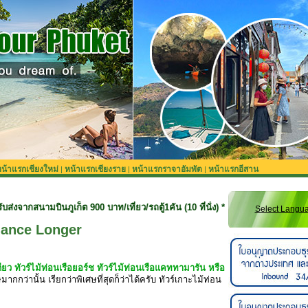
น้าแรกเชียงใหม่
หน้าแรกเชียงราย
หน้าแรกราจาอัมพัต
หน้าแรกอีสาน
|
|
|
เก็ต 900 บาท/เที่ยว/รถตู้1คัน (10 ที่นั่ง) **สำหรับลูกค้าจองทริปที่ยังไม่รวมรถร
Select Langu
mance Longer
เดียว ทัวร์ไม้ท่อนเรือยอร์ช ทัวร์ไม้ท่อนเรือแคททามารัน หรือ
มากกว่านั้น เรียกว่าพิเศษที่สุดก็ว่าได้ครับ ทัวร์เกาะไม้ท่อน