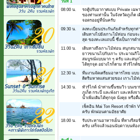
วันที่ 1
08:00 น.
รถตู้ปรับอากาศแบบ Private เฉพา
ของท่านเท่านั้น ในจังหวัดภูเก็ต เ
จอดรออยู่ที่นั่นครับ
09:30 น.
ลงทะเบียนประกันภัยสำหรับทุกท
เดินทางไปยังเกาะไม้ท่อน ก่อนจะเ
สุด ของทะเลแถบนี้ ซึ่งเป็นการดำ
11.00 น.
เดินทางถึงเกาะไม้ท่อน สนุกสน
ยาวขนานไปกับเกาะ ประมาณกิโลกว่
สมบูรณ์แบบมาก ๆ ครับ และสนุกไ
ได้ทุกจุด อย่างไรก็ตาม ทัวร์ไ
12:30 น.
ทีมงานจัดเตรียมอาหารไทย แบบ 
ติดริมหาดแสนสวยของ เกาะไม้ท
14:30 น.
ทัวร์ไกด์ นำท่านขึ้นชมวิว บนเข
ภูเก็ต กระบี่ และพังงา และหลังจ
น้ำเพิ่มเติมได้ทุกจุด นั่งคุย หรือดื่
เช็คอิน Mai Ton Resort เข้าพัก 
ครับ พักผ่อนตามอัธยาศัย
18.00 น.
รับประทานอาหารเย็น ที่ทางรีสอร
ครับ เสร็จแล้วนอนนับดาวบนท้องฟ