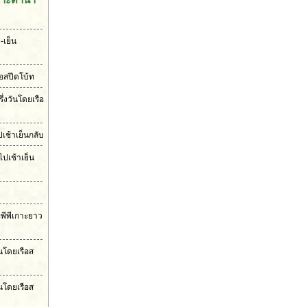
-เย็น
ือสปีดโบ้ท
ึ่งวันโดยเรือ
เช้าเย็นกลับ
ไปเช้าเย็น
ะพีพีเกาะยาว
ันโดยเรือส
นโดยเรือส