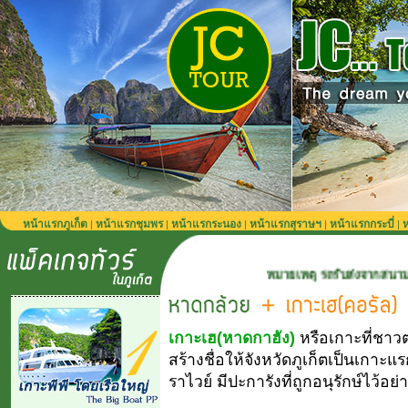
หน้าแรกภูเก็ต
หน้าแรกชุมพร
หน้าแรกระนอง
หน้าแรกสุราษฯ
หน้าแรกกระบี่
ห
|
|
|
|
|
หมายเหตุ รถรับส่งจากสนามบินภูเก็ต 900 บาท
เกาะเฮ(หาดกาฮัง)
หรือเกาะที่ชาวต
สร้างชื่อให้จังหวัดภูเก็ตเป็นเกาะแร
ราไวย์ มีปะการังที่ถูกอนุรักษ์ไว้อย่าง