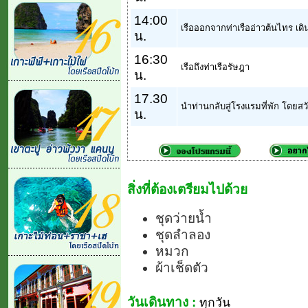
14:00
เรือออกจากท่าเรืออ่าวต้นไทร เดิน
น.
16:30
เรือถึงท่าเรือรัษฎา
น.
17.30
นำท่านกลับสู่โรงแรมที่พัก โดยส
น.
สิ่งที่ต้องเตรียมไปด้วย
ชุดว่ายน้ำ
ชุดลำลอง
หมวก
ผ้าเช็ดตัว
วันเดินทาง :
ทุกวัน