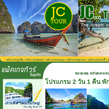
หน้าแรกภูเก็ต
หน้าแรกชุมพร
หน้าแรกระนอง
หน้าแรกสุราษฯ
หน้าแรกกระบี่
ห
|
|
|
|
|
หมายเหตุ รถรับส่งจากสนามบินภูเก็ต 90
โปรแกรม 2 วัน 1 คืน พัก