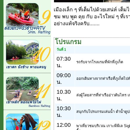
เมืองเล็ก ๆ ที่เต็มไปด้วยเสน่ห์ เ
ชม พบ พูด คุย กับ อะไรใหม่ ๆ ที่เ
อย่างแท้จริงครับ.......
โปรแกรม
วันที่ 1
07:30
รถรับจากโรงแรมที่พักที่ภูเก็ต
น.
09:00
ออกเดินทางจากท่าเรือที่ภูเก็ตไปทั
น.
10.30
ส่งผู้โดยสารที่ท่าเรืออ่าวต้นไทร 
น.
10:30
สนุกกับโปรแกรมเล่นน้ำ ดำน้ำดูป
น.
12:00
พาเที่ยวชมบริเวณ เกาะพีพีเล Sig