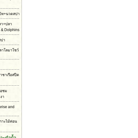
ดโบ้ท+นวดสปา
ปลา+ปลา
 & Dolphins
สปา
ตปลาโลมาโชว์
ราชาเรือสปีด
รือชม
งงา
unrise and
เกาะไม้ท่อน
กาะดำน้ำ