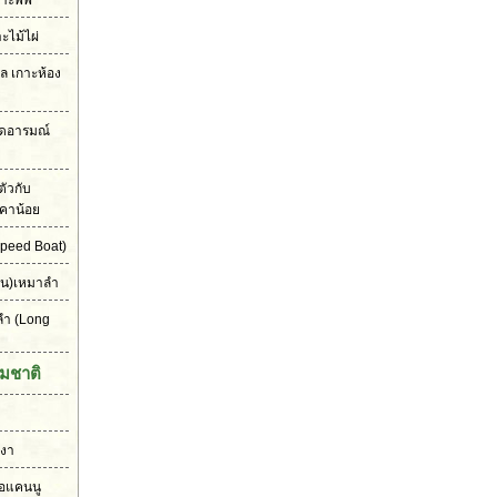
าะพีพี
าะไม้ไผ่
เล เกาะห้อง
ุดอารมณ์
ัวกับ
คาน้อย
peed Boat)
ัน)เหมาลำ
ลำ
(Long
มชาติ
งงา
ือแคนนู