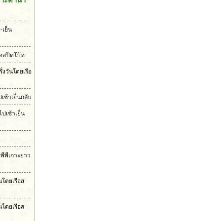
-เย็น
ือสปีดโบ้ท
ึ่งวันโดยเรือ
เช้าเย็นกลับ
ไปเช้าเย็น
ะพีพีเกาะยาว
ันโดยเรือส
นโดยเรือส