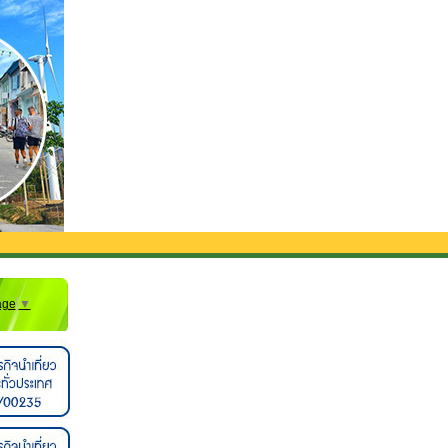
มรถรับส่งจากสนามบิน**
age
▼