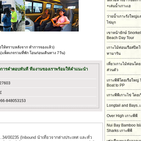
นั่งเรือหางยาวชมเกา
+เล่นน้ำเกาะเฮ
ว่ายน้ำเกาะรังใหญ่
ไข่มุก
เขาหน้ายักษ์ Snorke
Beach Day Tour
้งให้ทราบหลังจาก ทำการจองแล้ว)
เกาะไม้ท่อนเรือสปีดโ
แพ็คเกจรวมที่พัก โอนก่อนเดินทาง 7วัน)
ทามารัน
เที่ยวเกาะไม้ท่อนโดย
งการคำตอบทันที ทีมงานของเราพร้อมให้คำแนะนำ
ส่วนตัว
เกาะพีพีโดยเรือใหญ่ 
727603
Boat to PP
r
เกาะพีพีเกาะไข่ โดยเ
+66-848053153
Longtail and Bays..เ
Over High เกาะพีพี
Nui Bay Bamboo Is
Sharks เกาะพีพี
..34/00235 (Inbound นำเที่ยวจากต่างประเทศ และทั่ว