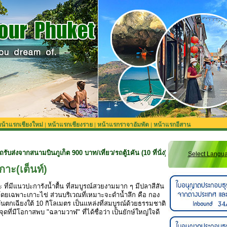
น้าแรกเชียงใหม่
หน้าแรกเชียงราย
หน้าแรกราจาอัมพัต
หน้าแรกอีสาน
|
|
|
ินภูเก็ต 900 บาท/เที่ยว/รถตู้1คัน (10 ที่นั่ง) **สำหรับลูกค้าจองทริปที่ยังไม่รว
Select Langu
กาะ(เต็นท์)
าะ ที่มีแนวปะการังน้ำตื้น ที่สมบูรณ์สวยงามมาก ๆ มีปลาสีสัน
ดยเฉพาะเกาะไข่ ส่วนบริเวณที่เหมาะจะดำน้ำลึก คือ กอง
วันตกเฉียงใต้ 10 กิโลเมตร เป็นแหล่งที่สมบูรณ์ด้วยธรรมชาติ
ุดที่มีโอกาสพบ "ฉลามวาฬ" ที่ได้ชื่อว่า เป็นยักษ์ใหญ่ใจดี