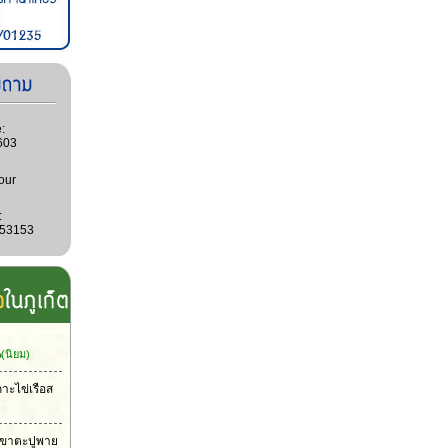
:
603
our
:
053153
น
(นิยม)
กาะไข่เรือส
าเขาตะปูพาย