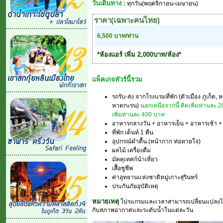
วันเดินทาง :
ทุกวัน(พฤศจิกายน-เมษายน)
ราคา(เฉพาะคนไทย)
6,500 บาท/ท่าน
*ห้องแอร์ เพิ่ม 2,000บาท/ห้อง*
แพ็คเกจทัวร์นี้รวม
รถรับ-ส่ง จากโรงแรมที่พัก (ตัวเมือง ภูเก็ต
หาดกะรน)
นอกเหนือจากนี้ คิดเพิ่มท่านละ 
เพิ่มท่านละ 400 บาท
อาหารกลางวัน + อาหารเย็น + อาหารเช้า + 
ที่พัก เต็นท์ 1 คืน
อุปกรณ์ดำตื้น (หน้ากาก ท่อหายใจ)
ผลไม้ เครื่องดื่ม
มัคคุเทศก์นำเที่ยว
เสื้อชูชีพ
ค่าอุทยานแห่งชาติหมู่เกาะสุรินทร์
ประกันภัยอุบัติเหตุ
หมายเหตุ
โปรแกรมและเวลาสามารถเปลี่ยนแปลงได้ตา
กับสภาพอากาศและระดับน้ำในแต่ละวัน