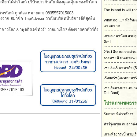
เช่าเรือเหมาลำจากเก
่ยวได้ทั่วโลก) บริษัทประกันภัย ต้องดูแลคุ้มครองทั่วโลก
The Island is will เก
็กโทรนิกส์ ถูกต้อง หมายเลข 0835557015003
รองจาก สมาชิก TripAdvisor ว่าเป็นบริษัทที่บริการดีที่สุดใน
What do I...? ทัวร์ทะ
แหลมหาด
าวโลกเขาพูดถึงเจซีทัวร์" ว่าอย่างไร? ต้องจ่ายค่าทัวร์ตั้ง
เกาะนาคาน้อย สวยส
ศิลป
2วัน1คืนบนเกาะส่วนต
ธรรมชาติ บนเกาะนา
เช่าเรือเร็วเหมาลำ
(S
เรือยอร์ช(แคททามาร
เช่าเรือหางยาวเหมา
Tail Boat)
โปรแกรมชมธรร
Sunset ที่อ่าวพังงา
ทัวร์รุ่งอรุณ ณ อ่าวพั
เกาะห้องกระบี่ พายเร