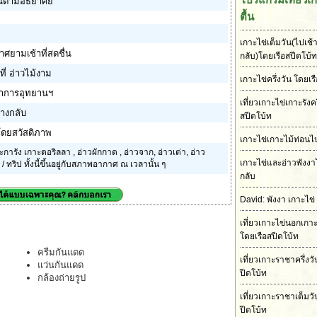
นตามอัธยาศัย
ตื้น
เกาะไข่เต็มวัน(ไปเช้า
ศยามเช้าที่สดชื่น
กลับ)โดยเรือสปีดโบ้ท
ี่ อ่าวไม้งาม
เกาะไข่ครึ่งวัน โดยเร
ทาการอุทยานฯ
เที่ยวเกาะไข่เกาะรังคร
ทางกลับ
สปีดโบ้ท
บโดยสวัสดิภาพ
เกาะไข่เกาะไม้ท่อนไป
ารัง เกาะตอริลลา , อ่าวผักกาด , อ่าวจาก, อ่าวเต่า, อ่าว
เกาะไข่และอ่าวพังงา
 ทริป ทั้งนี้ขึ้นอยู่กับสภาพอากาศ ณ เวลานั้น ๆ
กลับ
David: พังงา เกาะไข่
เที่ยวเกาะไข่นอกเกา
โดยเรือสปีดโบ้ท
ครีมกันแดด
เที่ยวเกาะราชาครึ่งว
แว่นกันแดด
ปีดโบ้ท
กล้องถ่ายรูป
เที่ยวเกาะราชาเต็มวั
ปีดโบ้ท