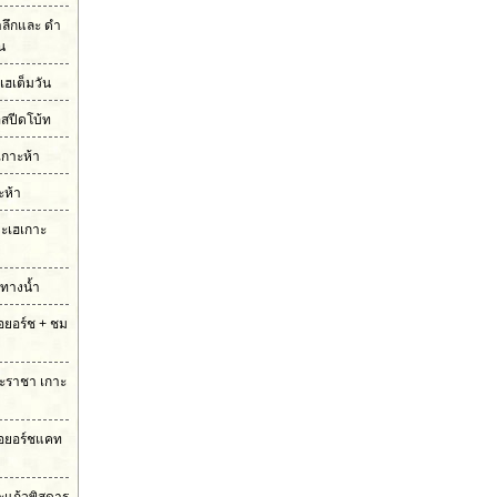
ำลึกและ ดำ
ัน
เฮเต็มวัน
อสปีดโบ้ท
เกาะห้า
ะห้า
กาะเฮเกาะ
มทางน้ำ
รือยอร์ช + ชม
กาะราชา เกาะ
ือยอร์ชแคท