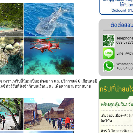
Telephone
089 5727
Line:
@jct
Whatsapp
+66 84 8
 ๆ เพราะทริปนี้นิยมเป็นอย่างมาก และบริการแค่ 6 เดือนต่อปี
เจซีทัวร์รับที่นั่งจำกัดบนเรือนะคะ เพื่อความสะดวกสบาย
ทริปสุดคุ้มใน1วั
เที่ยวรอบเมือง+ทัวร์เ
ปีดโบ้ท
ทัวร์ 3 วัด+อ่าวพังง