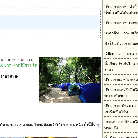
เที่ยวเกาะราชา ดำน้
น้ำตื้น สปีดโบ้ทเต็มว
เที่ยวเกาะราชา+เกาะ
หาดกล้วย+เกาะเฮเรื
ทัวร์วันเดียวเกาะรอก
Difference Time เกา
, หาดป่าตอง, หาดกะตะ,
นั่งเรือยอร์ชเล่นไปเ
200 บาท, หาดไม้ขาว คิด
ราชา
อาหารเที่ยง
เที่ยวเกาะเฮ+กิจกรร
เที่ยวเกาะเฮครึ่งวันเ
พระอาทิตย์ตก
เที่ยวเกาะไม้ท่อน เ
เฮ เรือสปีดโบ้ท
เกาะเฮเกาะไม้ท่อนเร
มความเหมาะสม โดยมิต้องแจ้งให้ทราบล่วงหน้า ทั้งนี้ขึ้นอยู่
ทามารัน