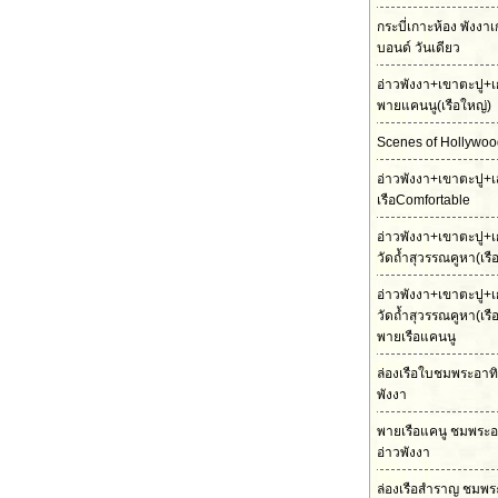
กระบี่เกาะห้อง พังงา
บอนด์ วันเดียว
อ่าวพังงา+เขาตะปู+เ
พายแคนนู(เรือใหญ่)
Scenes of Hollywood
อ่าวพังงา+เขาตะปู+เ
เรือComfortable
อ่าวพังงา+เขาตะปู+เ
วัดถ้ำสุวรรณคูหา(เร
อ่าวพังงา+เขาตะปู+เ
วัดถ้ำสุวรรณคูหา(เร
พายเรือแคนนู
ล่องเรือใบชมพระอาทิต
พังงา
พายเรือแคนู ชมพระอ
อ่าวพังงา
ล่องเรือสำราญ ชมพร