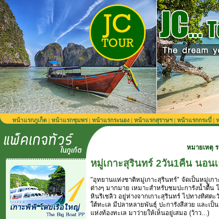
หน้าแรกภูเก็ต
หน้าแรกชุมพร
หน้าแรกระนอง
หน้าแรกสุราษฯ
หน้าแรกกระบี่
ห
|
|
|
|
|
หมายเหตุ รถรับส่งจากสนามบ
หมู่เกาะสุรินทร์ 2วัน1คืน นอนเ
"อุทยานแห่งชาติหมู่เกาะสุรินทร์" จัดเป็นหมู่เก
ต่างๆ มากมาย เหมาะสำหรับชมปะการังน้ำตื้น โ
หินริเชลิว อยู่ห่างจากเกาะสุรินทร์ ไปทางทิศตะ
ใต้ทะเล มีปลาหลายพันธุ์ ปะการังสีสวย และเป็นจ
แห่งท้องทะเล มาว่ายให้เห็นอยู่เสมอ (ว้าว...)