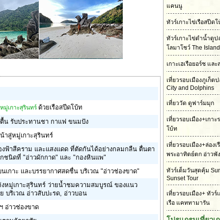
แคนนู
ทัวร์เกาะไข่เรือสปี
ทัวร์เกาะไข่ดำน้ำดู
โลมาโชว์ The Island
เกาะเฮเรือยอร์ช และ
เที่ยวรอบเมืองภูเก็
City and Dolphins
เที่ยววัด ดูฟาร์มมุก
ด้วยเรือสปีดโบ้ท
หมู่เกาะสุรินทร์
เที่ยวรอบเมือง+เกาะ
ำตื้น รับประทานชา กาแฟ ขนมปัง
โบ้ท
าสู่หมู่เกาะสุรินทร์
เที่ยวรอบเมือง+ล่องเ
งฟ้าสีคราม และแสงแดด ที่ตัดกันได้อย่างกลมกลืน ตื่นตา
พระอาทิตย์ตก อ่าวพั
กชนิดที่ "อ่าวผักกาด" และ "กองหินแพ"
ทัวร์เต็มวันสุดคุ้ม S
นเกาะ และบรรยากาศสดชื่น บริเวณ "อ่าวช่องขาด"
Sunset Tour
ห่งหมู่เกาะสุรินทร์ ว่ายน้ำชมความสมบูรณ์ ของแนว
ทย บริเวณ อ่าวสับปะรด, อ่าวบอน
เที่ยวรอบเมือง+ ทัวร์
เรือ แคททามารัน
นฯ อ่าวช่องขาด
โปรแกรมเที่ยวเ