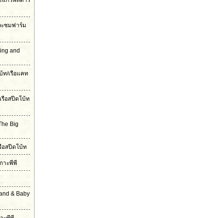
ะแก้วพิสดาร
และชมฟาร์ม
ling and
บ้ท/เรือแคท
เรือสปีดโบ้ท
The Big
รือสปีดโบ้ท
กาะพีพี
land & Baby