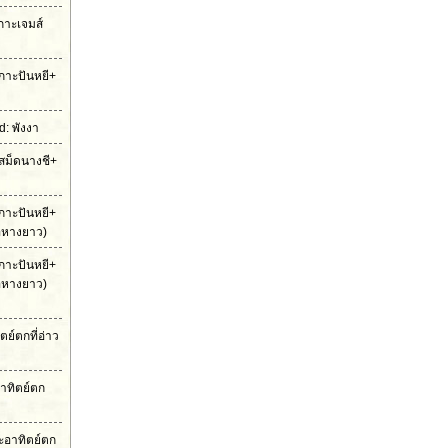
เกาะเจมส์
กาะปันหยี+
: พังงา
สม็ดนางชี+
กาะปันหยี+
ือหางยาว)
กาะปันหยี+
ือหางยาว)
ย์ตกที่อ่าว
าทิตย์ตก
ะอาทิตย์ตก