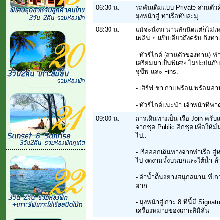
06:30 น.
รถคันเดิมแบบ Private ส่วนตัวค
มุ่งหน้าสู่ ท่าเรือทับละมุ
08:30 น.
แม้จะนั่งรถนานสักนิดแต่ก็ไม่
เพลิน ๆ แป๊บเดียวถึงครับ ถึงท่า
- ทัวร์ไกด์ (ส่วนตัวของท่าน) ท
เตรียมมาเป็นพิเศษ ไม่ปะปนกับลู
ชูชีพ และ Fins.
- เสิร์ฟ ชา กาแฟร้อน พร้อมอาห
- ทัวร์ไกด์แนะนำ เจ้าหน้าที่
09:00 น.
การเดินทางเป็น เรือ Join ครับ
จากชุด Public อีกชุด เพื่อให้
ไป..
- เรือออกเดินทางจากท่าเรือ สู่ห
ไป งดงามทั้งบนบกและใต้น้ำ ล
- ดำน้ำตื้นอย่างสนุกสนาน ที่เ
มาก
- มุ่งหน้าสู่เกาะ 8 ที่นี้มี Sign
เครื่องหมายของเกาะสิมิลัน