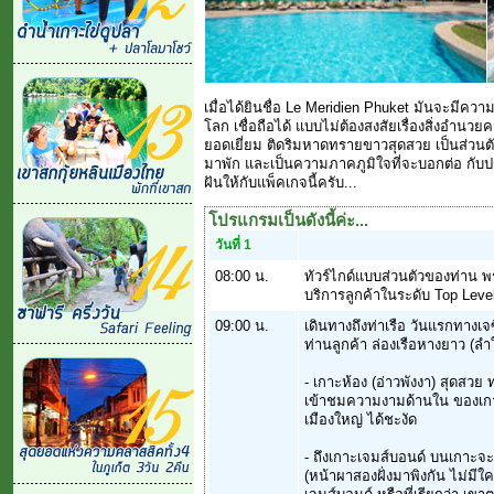
เมื่อได้ยินชื่อ Le Meridien Phuket มันจะมีความ
โลก เชื่อถือได้ แบบไม่ต้องสงสัยเรื่องสิ่งอำน
ยอดเยี่ยม ติดริมหาดทรายขาวสุดสวย เป็นส่วนตั
มาพัก และเป็นความภาคภูมิใจที่จะบอกต่อ กับปร
ฝันให้กับแพ็คเกจนี้ครับ...
โปรแกรมเป็นดังนี้ค่ะ...
วันที่ 1
08:00 น.
ทัวร์ไกด์แบบส่วนตัวของท่าน 
บริการลูกค้าในระดับ Top Level 
09:00 น.
เดินทางถึงท่าเรือ วันแรกทางเ
ท่านลูกค้า ล่องเรือหางยาว (ลำ
- เกาะห้อง (อ่าวพังงา) สุดสวย 
เข้าชมความงามด้านใน ของเกาะ
เมืองใหญ่ ได้ชะงัด
- ถึงเกาะเจมส์บอนด์ บนเกาะจะ
(หน้าผาสองฝั่งมาพิงกัน ไม่มีใ