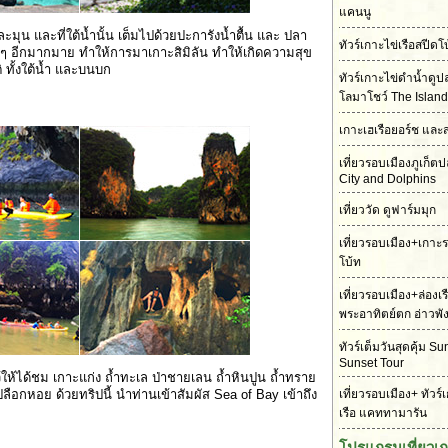
แคนนู
ะมุน และที่ใต้น้ำนั้น เต็มไปด้วยปะการังน้ำตื้น และ ปลา
ทัวร์เกาะไข่เรือสปี
 ๆ อีกมากมาย ทำให้การมาเกาะสิมิลัน ทำให้เกิดความสุข
 ทั้งใต้น้ำ และบนบก
ทัวร์เกาะไข่ดำน้ำดู
โลมาโชว์ The Island
เกาะเฮเรือยอร์ช และ
เที่ยวรอบเมืองภูเก็
City and Dolphins
เที่ยววัด ดูฟาร์มมุก
เที่ยวรอบเมือง+เกาะ
โบ้ท
เที่ยวรอบเมือง+ล่องเ
พระอาทิตย์ตก อ่าวพั
ทัวร์เต็มวันสุดคุ้ม S
Sunset Tour
ให้ได้ชม เกาะแก่ง ถ้ำทะเล ป่าชายเลน ถ้ำหินปูน ถ้ำทราย
ือกหอย ด้วยทริปนี้ นำท่านเข้าสัมผัส Sea of Bay เข้าถึง
เที่ยวรอบเมือง+ ทัวร์
เรือ แคททามารัน
โปรแกรมเที่ยวเ