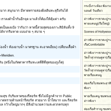
กระบี่เกาะห้อง พังงา
ยมาก สนุกมาก มีหาดทรายสองฝั่งเดินทะลุถึงกันได้
บอนด์ วันเดียว
 ๆ เราลงดำน้ำกันอีกจุด มาแล้วก็ต้องให้คุ้มค่า ครับ
อ่าวพังงา+เขาตะปู+เ
พายแคนนู(เรือใหญ่)
ป็นผงแป้ง ว่ากันว่า หาดนี้สวยสุดของเกาะสิมิลันทั้ง 9
ได้จากริมหาด แบบง่าย ๆ สบาย ๆ
Scenes of Hollywood
อ่าวพังงา+เขาตะปู+เ
เรือComfortable
(ห้องน้ำ ห้องอาบน้ำ มาตรฐาน สะอาดเอี่ยม) เปลี่ยนเสื้อผ้า
อ่าวพังงา+เขาตะปู+เ
e-Meridien.
วัดถ้ำสุวรรณคูหา(เร
(หนึ่งในภัตตาคารริมทะเลที่ดีที่สุดของภูเก็ต)
อ่าวพังงา+เขาตะปู+เ
วัดถ้ำสุวรรณคูหา(เร
พายเรือแคนนู
ล่องเรือใบชมพระอาทิต
พังงา
ามสุข กับริมหาดของรีสอร์ท ซึ่งไม่มีลูกค้าจาก Public
พายเรือแคนู ชมพระอ
ให้หาดทรายด้านหน้ารีสอร์ท สวยมาก น้ำใสมาก และรีสอร์ท
อ่าวพังงา
บทะเล กว้างใหญ่มากๆ มีสิ่งอำนวยความสะดวกครบทุก
ล่องเรือสำราญ ชมพร