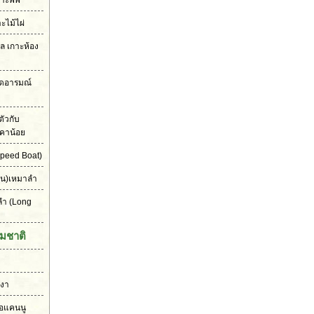
าะพีพี
าะไม้ไผ่
เล เกาะห้อง
ุดอารมณ์
ัวกับ
คาน้อย
peed Boat)
ัน)เหมาลำ
ลำ
(Long
มชาติ
งงา
ือแคนนู