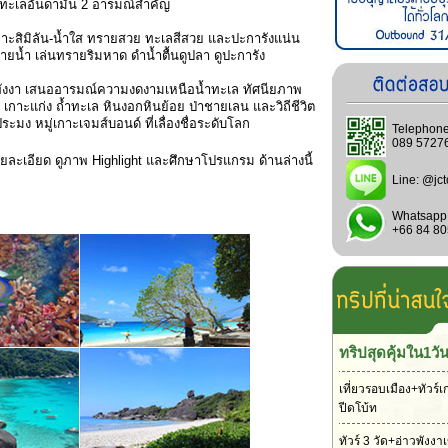
ยวทะเลอันดามัน 2 อารมณ์สำคัญ
เกาะสิมิลัน-น้ำใส ทรายสวย ทะเลสีสวย และปะการังแน่น
่ายน้ำ เล่นทรายริมหาด ดำน้ำตื้นดูปลา ดูปะการัง
พังงา เสนออารมณ์ความงดงามเหนือน้ำทะเล ทัศนียภาพ
า เกาะแก่ง ถ้ำทะเล หินงอกหินย้อย ป่าชายเลน และวิถีชีวิต
ะมง หมู่เกาะเจมส์บอนด์ ที่เลื่องชื่อระดับโลก
Telephone
089 5727
ยละเอียด ดูภาพ Highlight และศึกษาโปรแกรม ด้านล่างนี้
Line:
@jct
Whatsapp
+66 84 8
ทริปสุดคุ้มใน1วั
เที่ยวรอบเมือง+ทัวร์เ
ปีดโบ้ท
ทัวร์ 3 วัด+อ่าวพังง