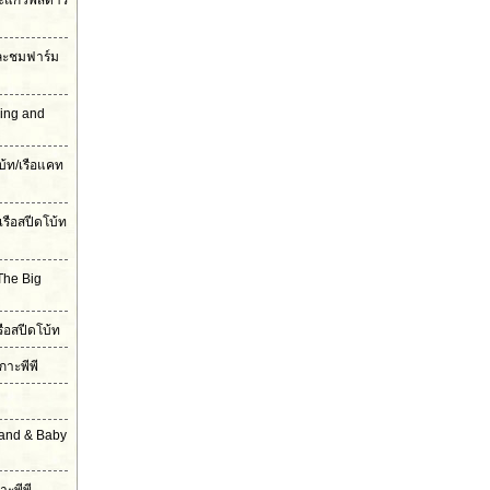
ะแก้วพิสดาร
และชมฟาร์ม
ling and
บ้ท/เรือแคท
เรือสปีดโบ้ท
The Big
รือสปีดโบ้ท
กาะพีพี
land & Baby