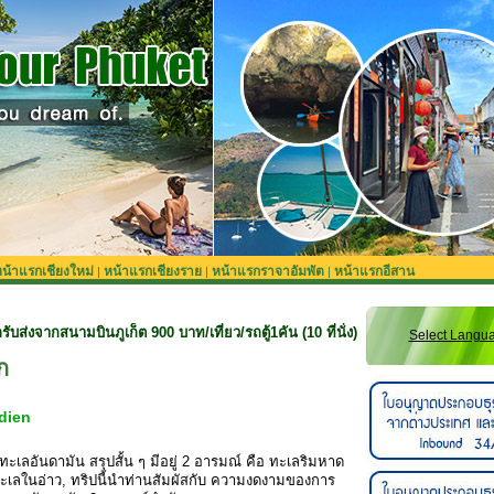
น้าแรกเชียงใหม่
หน้าแรกเชียงราย
หน้าแรกราจาอัมพัต
หน้าแรกอีสาน
|
|
|
ภูเก็ต 900 บาท/เที่ยว/รถตู้1คัน (10 ที่นั่ง) **สำหรับลูกค้าจองทริปที่ยังไม่รวม
Select Langu
ก
idien
วทะเลอันดามัน สรุปสั้น ๆ มีอยู่ 2 อารมณ์ คือ ทะเลริมหาด
ทะเลในอ่าว, ทริปนี้นำท่านสัมผัสกับ ความงดงามของการ