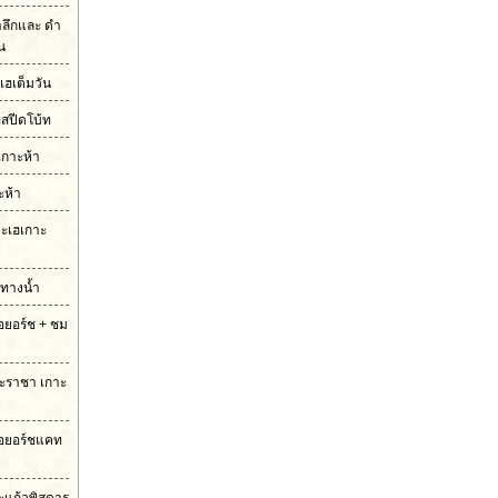
ำลึกและ ดำ
ัน
เฮเต็มวัน
อสปีดโบ้ท
เกาะห้า
ะห้า
กาะเฮเกาะ
มทางน้ำ
รือยอร์ช + ชม
กาะราชา เกาะ
ือยอร์ชแคท