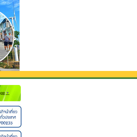
รถรับส่งจากสนามบิน**
age
▼