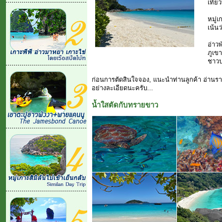
เที่
หมู่
เน้นว
อ่าว
ภูเข
ชาวปร
ก่อนการตัดสินใจจอง, แนะนำท่านลูกค้า อ่านรา
อย่างละเอียดนะครับ...
น้ำใสตัดกับทรายขาว