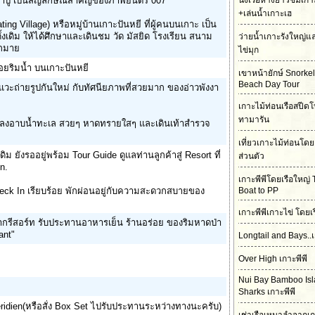
ขาตาปู เป็นสัญลักษณ์สำคัญของภาพยนตร์ 007
นั่งเรือหางยาวชมเกา
+เล่นน้ำเกาะเฮ
oating Village) หรือหมู่บ้านเกาะปันหยี ที่ผู้คนบนเกาะ เป็น
งเดิม ให้ได้ศึกษาและเดินชม วัด มัสยิด โรงเรียน สนาม
ว่ายน้ำเกาะรังใหญ่
ากมาย
ไข่มุก
อยริมน้ำ บนเกาะปันหยี
เขาหน้ายักษ์ Snorke
Beach Day Tour
 แวะถ่ายรูปกันใหม่ กับทัศนียภาพที่สวยมาก ของอ่าวพังงา
เกาะไม้ท่อนเรือสปีดโ
ทามารัน
้าได้ลงอาบน้ำทะเล สวยๆ หาดทรายใสๆ และเดินเท้าสำรวจ
เที่ยวเกาะไม้ท่อนโดย
ดิม ยังรออยู่พร้อม Tour Guide ดูแลท่านลูกค้าสู่ Resort ที่
ส่วนตัว
n.
เกาะพีพีโดยเรือใหญ่ 
 Check In เรียบร้อย พักผ่อนอยู่กับความสะดวกสบายของ
Boat to PP
เกาะพีพีเกาะไข่ โดยเ
จากรีสอร์ท รับประทานอาหารเย็น ร้านอร่อย ของริมหาดป่า
ant"
Longtail and Bays..เ
Over High เกาะพีพี
Nui Bay Bamboo Is
Sharks เกาะพีพี
ridien(หรือสั่ง Box Set ไปรับประทานระหว่างทางนะครับ)