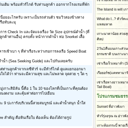
เช่าเรือเหมาลำจากเก
ันเดิม พร้อมทัวร์ไกด์ รับท่านลูกค้า ออกจากโรงแรมที่พัก
The Island is will เก
เหนื่อยอะไรครับ เพราะเป็นรถส่วนตัว ชมวิวสองข้างทาง
What do I...? ทัวร์ทะ
เรือทับละมุ
แหลมหาด
ำการ Check In และจัดแจงเรื่อง วัด Size อุปกรณ์ดำน้ำ (ที่
เกาะนาคาน้อย สวยส
กค้าท่านอื่น) ครบทั้ง หน้ากากดำน้ำ ท่อ Snorkel เสื้อ
ศิลป
2วัน1คืนบนเกาะส่วนต
ารเช้าเบา ๆ ที่ท่าเรือระหว่างรอการลงเรือ Speed Boat
ธรรมชาติ บนเกาะนา
พาดำน้ำ (Sea Seeking Guide) และไปกันเลยครับ
เช่าเรือเร็วเหมาลำ
(S
แต่ท่านลูกค้าจากเจซีทัวร์ จะมีทัวร์ไกด์ ดูแลแยกออกมา
เรือยอร์ช(แคททามาร
มั่นใจได้ว่า ท่านจะมีความสุข และไม่พลาด จุดสวย ๆ ใด ๆ
เช่าเรือหางยาวเหมา
Tail Boat)
มู่เกาะสิมิลัน นี้คือ 1 ใน 10 ของโลกที่เป็นเกาะที่คุณต้อง
้วนงดงาม และคุ้มค่าต่อการไปเยือน
โปรแกรมชมธรร
กาะ 9 ปะการังบริเวณนี้สวยสมบูรณ์ และดำน้ำสนุก น้ำใส
Sunset ที่อ่าวพังงา
ทัวร์รุ่งอรุณ ณ อ่าวพั
ature สำคัญ คือหินเรือใบ ต้องเห็น ต้องได้ถ่ายรูป
เกาะห้องกระบี่ พายเร