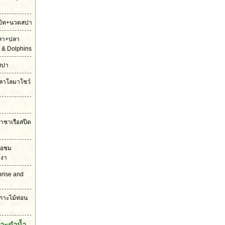
ดโบ้ท+นวดสปา
ปลา+ปลา
 & Dolphins
สปา
ตปลาโลมาโชว์
ราชาเรือสปีด
รือชม
งงา
unrise and
เกาะไม้ท่อน
กาะดำน้ำ