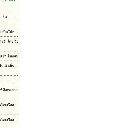
-เย็น
ือสปีดโบ้ท
ึ่งวันโดยเรือ
เช้าเย็นกลับ
ไปเช้าเย็น
ะพีพีเกาะยาว
ันโดยเรือส
นโดยเรือส