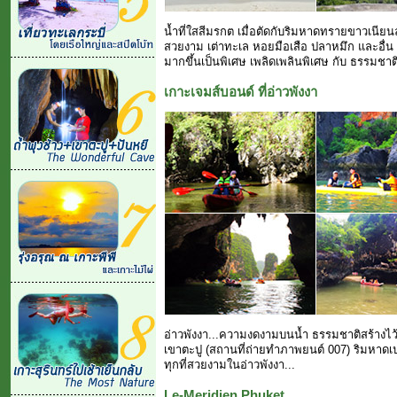
น้ำที่ใสสีมรกต เมื่อตัดกับริมหาดทรายขาวเนียนล
สวยงาม เต่าทะเล หอยมือเสือ ปลาหมึก และอื่น
มากขึ้นเป็นพิเศษ เพลิดเพลินพิเศษ กับ ธรรมชาติ
เกาะเจมส์บอนด์ ที่อ่าวพังงา
อ่าวพังงา...ความงดงามบนน้ำ ธรรมชาติสร้างไว้
เขาตะปู (สถานที่ถ่ายทำภาพยนต์ 007) ริมหาดเปล
ทุกที่สวยงามในอ่าวพังงา...
Le-Meridien Phuket