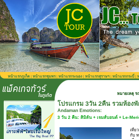
หน้าแรกภูเก็ต
หน้าแรกชุมพร
หน้าแรกระนอง
หน้าแรกสุราษฯ
หน้าแรกกระบี่
ห
|
|
|
|
|
หมายเหตุ รถรับส่งจากสนามบิน
โปรแกรม 3วัน 2คืน รวมห้องพั
Andaman Emotions:
3 วัน 2 คืน: สิมิลัน + เจมส์บอนด์ + Le-Mer
เที่ย
กับ 