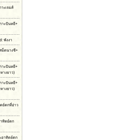
เกาะเจมส์
กาะปันหยี+
: พังงา
สม็ดนางชี+
กาะปันหยี+
ือหางยาว)
กาะปันหยี+
ือหางยาว)
ย์ตกที่อ่าว
าทิตย์ตก
ะอาทิตย์ตก