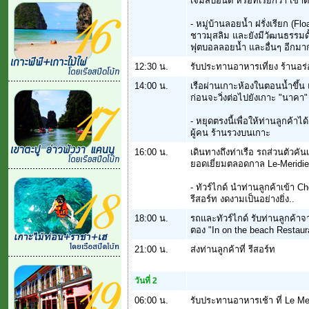
เจมส์บอนด์ หรือที่เรียกว่า เ
- หมู่บ้านลอยน้ำ ฝรั่งเรียก (Fl
ชาวมุสลิม และยังมีวัฒนธรรมดั้
ฟุตบอลลอยน้ำ และอื่นๆ อีกม
12:30 น.
รับประทานอาหารเที่ยง ร้านอร่
14:00 น.
เรือผ่านเกาะห้องในตอนน้ำขึ้น
ก่อนจะวิ่งต่อไปยังเกาะ "นาคา"
- หยุดตรงนี้เพื่อให้ท่านลูกค
ผู้คน ร้านรวงบนเกาะ
16:00 น.
เดินทางถึงท่าเรือ รถส่วนตัวคันเ
ยอดเยี่ยมตลอดกาล Le-Meridie
- ทัวร์ไกด์ นำท่านลูกค้าเข้า
รีสอร์ท งดงามเป็นอย่างยิ่ง..
18:00 น.
รถและทัวร์ไกด์ รับท่านลูกค้า
ตอง "In on the beach Restaur
21:00 น.
ส่งท่านลูกค้าที่ รีสอร์ท
วันที่ 2
06:00 น.
รับประทานอาหารเช้า ที่ Le Me