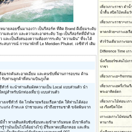
เที่ยวเกาะราชา ดำน้
น้ำตื้น สปีดโบ้ทเต็มว
เที่ยวเกาะราชา+เกาะ
หมายลอยขึ้นมาเองว่า เป็นรีสอร์ท ที่ติด Brand ดีเยี่ยมระดับ
หาดกล้วย+เกาะเฮเรื
วยความสะดวก และความสะอาดระดับ Top เป็นรีสอร์ทที่มีทำเล
ว และเป็นสิ่งสนองความต้องการระดับ "ความฝัน" ที่จะได้
ทัวร์วันเดียวเกาะรอก
ะสบการณ์ การมาพักที่ Le Meridien Phuket. เจซีทัวร์ เติม
Difference Time เกา
นั่งเรือยอร์ชเล่นไปเ
ราชา
พร้อมรถคันสะอาดเอี่ยม และคนขับที่ผ่านการอบรม ด้าน
เที่ยวเกาะเฮ+กิจกรร
รับท่านลูกค้าที่สนามบินภูเก็ต
เที่ยวเกาะเฮครึ่งวันเ
จซีทัวร์ จะนำท่านสัมผัสความเป็น Local แบบส่วนตัว นำ
พระอาทิตย์ตก
ใหญ่สำหรับนักท่องเที่ยว) แบบส่วนตัว
เที่ยวเกาะไม้ท่อน เ
ทางเจซีทัวร์ จัด ไกด์พายพร้อมเรือคายัค ให้ท่านได้ล่อง
แก่ง ถ้าทะเล ป่าชายเลน เข้าถึงธรรมชาติ ขจัดพิษจาก
เฮ เรือสปีดโบ้ท
เกาะเฮเกาะไม้ท่อนเร
มีถ้ำ ทางเดินสลับซับซ้อนทะลุเข้าหากันหมด มีเขาพิงกัน
ทามารัน
ครรู้ว่ามันเป็นไปได้อย่างไร) มีริมหาดเปลือกหอย และหิน