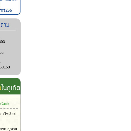
:
603
our
:
053153
น
(นิยม)
กาะไข่เรือส
าเขาตะปูพาย