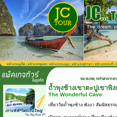
หน้าแรกภูเก็ต
หน้าแรกชุมพร
หน้าแรกระนอง
หน้าแรกสุราษฯ
หน้าแรกกระบี่
ห
|
|
|
|
|
หมายเหตุ รถรับส่งจากสนามบินภูเก็ต 900 บ
ถ้ำพุงช้างเขาตะปูเขาพิง
The Wonderful Cave
เที่ยววัดถ้ำพุงช้าง พังงา สัมผัสธ