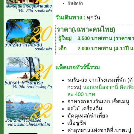
ผ้าเช็ดตัว
วันเดินทาง :
ทุกวัน
ราคา(เฉพาะคนไทย)
ผู้ใหญ่
3,500 บาท/ท่าน (ราคาชา
เด็ก
2,000 บาท/ท่าน (4-11ปี แ
แพ็คเกจทัวร์นี้รวม
รถรับ-ส่ง จากโรงแรมที่พัก (ต
กะรน)
นอกเหนือจากนี้ คิดเพิ
ละ 400 บาท
อาหารกลางวันแบบเซ็ตเมนู
ผลไม้ เครื่องดื่ม
มัคคุเทศก์นำเที่ยว
เสื้อชูชีพ
ค่าอุทยานแห่งชาติที่เขาตะปู