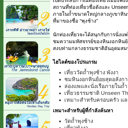
เปิดประสบการณ์ท่องเที่ยวเมืองพังงา
สถานที่ท่องเที่ยวชื่อดังและ Uns
ภายในถ้ำขนาดใหญ่กลางภูเขาหินปู
ที่มาของชื่อ “พุงช้าง”
นักท่องเที่ยวจะได้สนุกกับการนั่งแ
ชมความมหัศจรรย์ของหินงอกหินย้
สงบท่ามกลางธรรมชาติอันอุดมสมบู
ไฮไลต์ของโปรแกรม
เที่ยววัดถ้ำพุงช้าง พังงา
ชมหินงอกหินย้อยสุดอลังกา
ล่องแพและนั่งเรือภายในถ้ำ
เที่ยวธรรมชาติ Unseen Th
เหมาะสำหรับครอบครัว และ
เหมาะสำหรับผู้ที่กำลังค้นหา
วัดถ้ำพุงช้าง
เที่ยวพังงา