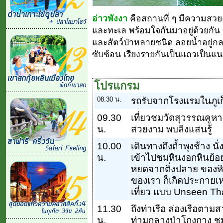
อ่าวพังงา
คือสถานที่ ๆ มีความสวยง
และทะเล พร้อมใจกันมาอยู่ด้วยกัน ด
และสัตว์ป่าหลายชนิด ลอยน้ำอยู่กล
ซับซ้อน เรียงรายกันเป็นแถวเป็นแ
โปรแกรม
08.30 น.
รถรับจากโรงแรมในภูเก
09.30
เที่ยวชมวัดสุวรรณคูห
น.
สวยงาม พบลิงแสนรู้
10.00
เดินทางถึงถ้ำพุงช้าง นั่
น.
เข้าไปชมหินงอกหินย้อย 
หยดจากติ่งปลาย ของหิ
ของเรา ก็เกิดประกายเห
เที่ยว แบบ Unseen Th
11.30
ถึงท่าเรือ ล่องเรือตาม
น.
ท่ามกลางป่าโกงกาง ชมว